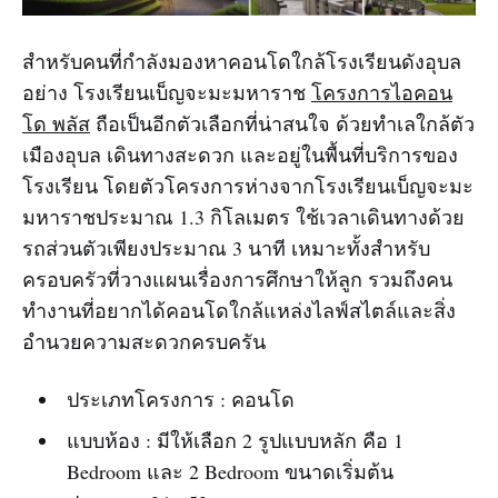
สำหรับคนที่กำลังมองหาคอนโดใกล้โรงเรียนดังอุบล
อย่าง โรงเรียนเบ็ญจะมะมหาราช
โครงการไอคอน
โด พลัส
ถือเป็นอีกตัวเลือกที่น่าสนใจ ด้วยทำเลใกล้ตัว
เมืองอุบล เดินทางสะดวก และอยู่ในพื้นที่บริการของ
โรงเรียน โดยตัวโครงการห่างจากโรงเรียนเบ็ญจะมะ
มหาราชประมาณ 1.3 กิโลเมตร ใช้เวลาเดินทางด้วย
รถส่วนตัวเพียงประมาณ 3 นาที เหมาะทั้งสำหรับ
ครอบครัวที่วางแผนเรื่องการศึกษาให้ลูก รวมถึงคน
ทำงานที่อยากได้คอนโดใกล้แหล่งไลฟ์สไตล์และสิ่ง
อำนวยความสะดวกครบครัน
ประเภทโครงการ : คอนโด
แบบห้อง : มีให้เลือก 2 รูปแบบหลัก คือ 1
Bedroom และ 2 Bedroom ขนาดเริ่มต้น