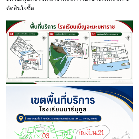
ตัดสินใจซื้อ