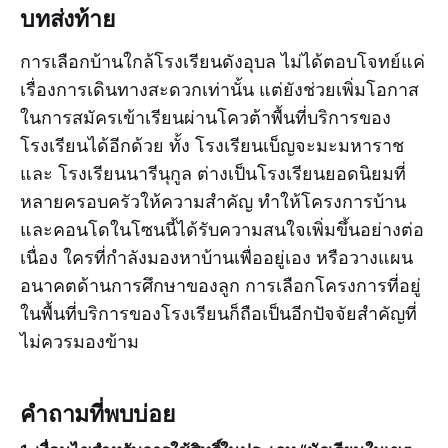
บทส่งท้าย
การเลือกบ้านใกล้โรงเรียนดังอุบล ไม่ได้ตอบโจทย์แค่
เรื่องการเดินทางสะดวกเท่านั้น แต่ยังช่วยเพิ่มโอกาส
ในการสมัครเข้าเรียนผ่านโควต้าพื้นที่บริการของ
โรงเรียนได้อีกด้วย ทั้ง โรงเรียนเบ็ญจะมะมหาราช
และ โรงเรียนนารีนุกูล ต่างเป็นโรงเรียนยอดนิยมที่
หลายครอบครัวให้ความสำคัญ ทำให้โครงการบ้าน
และคอนโดในโซนนี้ได้รับความสนใจเพิ่มขึ้นอย่างต่อ
เนื่อง ใครที่กำลังมองหาบ้านเพื่ออยู่เอง หรือวางแผน
อนาคตด้านการศึกษาของลูก การเลือกโครงการที่อยู่
ในพื้นที่บริการของโรงเรียนก็ถือเป็นอีกปัจจัยสำคัญที่
ไม่ควรมองข้าม
คำถามที่พบบ่อย