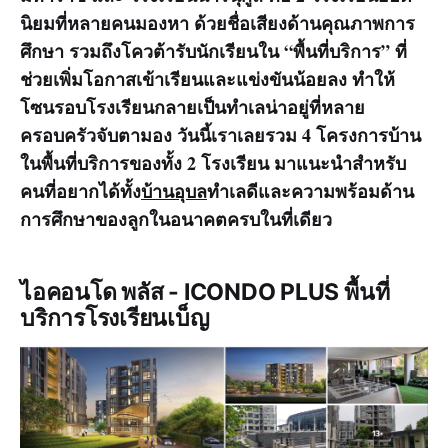
นิยมที่หลายคนมองหา ด้วยชื่อเสียงด้านคุณภาพการ
ศึกษา รวมถึงโควต้ารับนักเรียนใน “พื้นที่บริการ” ที่
ช่วยเพิ่มโอกาสเข้าเรียนและแข่งขันน้อยลง ทำให้
โซนรอบโรงเรียนกลายเป็นทำเลน่าอยู่ที่หลาย
ครอบครัวจับตามอง วันนี้เราเลยรวม 4 โครงการบ้าน
ในพื้นที่บริการของทั้ง 2 โรงเรียน มาแนะนำสำหรับ
คนที่อยากได้ทั้ง
บ้านอุบล
ทำเลดีและความพร้อมด้าน
การศึกษาของลูกในอนาคตครบในที่เดียว
ไอคอนโด พลัส - ICONDO PLUS พื้นที่
บริการโรงเรียนเบ็ญ