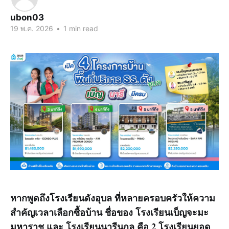
ubon03
19 พ.ค. 2026
•
1 min read
หากพูดถึงโรงเรียนดังอุบล ที่หลายครอบครัวให้ความ
สำคัญเวลาเลือกซื้อบ้าน ชื่อของ โรงเรียนเบ็ญจะมะ
มหาราช และ โรงเรียนนารีนุกูล คือ 2 โรงเรียนยอด