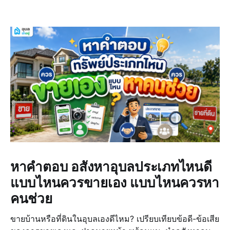
หาคำตอบ อสังหาอุบลประเภทไหนดี
แบบไหนควรขายเอง แบบไหนควรหา
คนช่วย
ขายบ้านหรือที่ดินในอุบลเองดีไหม? เปรียบเทียบข้อดี-ข้อเสีย