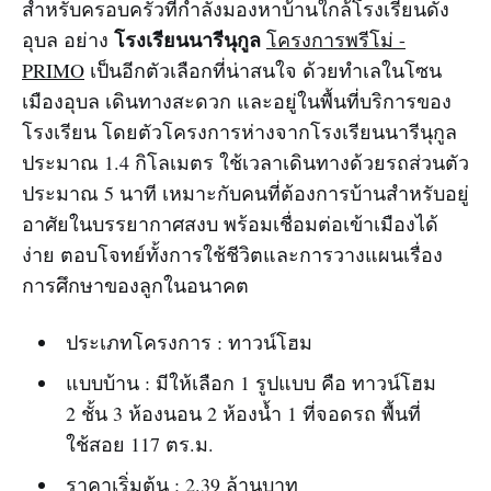
สำหรับครอบครัวที่กำลังมองหาบ้านใกล้โรงเรียนดัง
โรงเรียนนารีนุกูล
อุบล อย่าง
โครงการพรีโม่ -
PRIMO
เป็นอีกตัวเลือกที่น่าสนใจ ด้วยทำเลในโซน
เมืองอุบล เดินทางสะดวก และอยู่ในพื้นที่บริการของ
โรงเรียน โดยตัวโครงการห่างจากโรงเรียนนารีนุกูล
ประมาณ 1.4 กิโลเมตร ใช้เวลาเดินทางด้วยรถส่วนตัว
ประมาณ 5 นาที เหมาะกับคนที่ต้องการบ้านสำหรับอยู่
อาศัยในบรรยากาศสงบ พร้อมเชื่อมต่อเข้าเมืองได้
ง่าย ตอบโจทย์ทั้งการใช้ชีวิตและการวางแผนเรื่อง
การศึกษาของลูกในอนาคต
ประเภทโครงการ : ทาวน์โฮม
แบบบ้าน : มีให้เลือก 1 รูปแบบ คือ ทาวน์โฮม
2 ชั้น 3 ห้องนอน 2 ห้องน้ำ 1 ที่จอดรถ พื้นที่
ใช้สอย 117 ตร.ม.
ราคาเริ่มต้น : 2.39 ล้านบาท