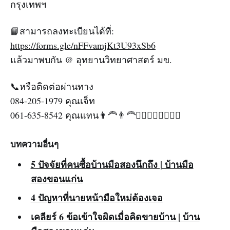
กรุงเทพฯ
📙สามารถลงทะเบียนได้ที่:
https://forms.gle/nFFvamjKt3U93xSb6
แล้วมาพบกัน @ อุทยานวิทยาศาสตร์ มข.
📞หรือติดต่อผ่านทาง
084-205-1979 คุณเจ็ท
061-635-8542 คุณแทน👨‍🦰👨‍🦰🧏‍♂🧏‍♂🧏‍♂🧏‍♂
บทความอื่นๆ
5 ปัจจัยที่คนซื้อบ้านมือสองนึกถึง | บ้านมือ
สองขอนแก่น
4 ปัญหาที่นายหน้ามือใหม่ต้องเจอ
เคลียร์ 6 ข้อเข้าใจผิดเมื่อคิดขายบ้าน | บ้าน