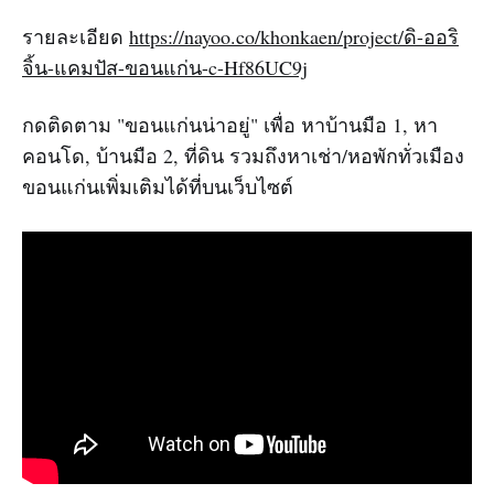
รายละเอียด
https://nayoo.co/khonkaen/project/ดิ-ออริ
จิ้น-แคมปัส-ขอนแก่น-c-Hf86UC9j
กดติดตาม "ขอนแก่นน่าอยู่" เพื่อ หาบ้านมือ 1, หา
คอนโด, บ้านมือ 2, ที่ดิน รวมถึงหาเช่า/หอพักทั่วเมือง
ขอนแก่นเพิ่มเติมได้ที่บนเว็บไซต์