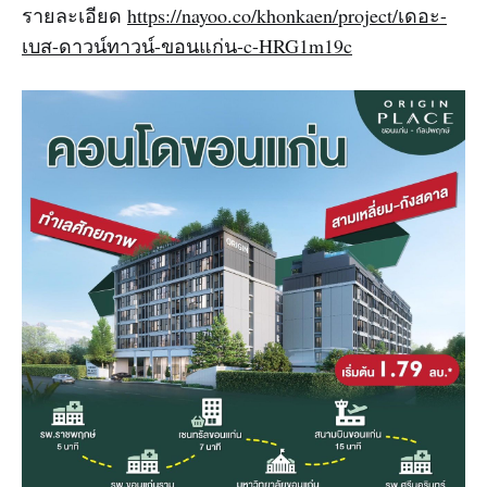
รายละเอียด
https://nayoo.co/khonkaen/project/เดอะ-
เบส-ดาวน์ทาวน์-ขอนแก่น-c-HRG1m19c