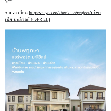
รายละเอียด
https://nayoo.co/khonkaen/project/บริทา
เนีย-มะลิวัลย์-h-zI0CzIJj