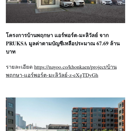
โครงการบ้านพฤกษา แอร์พอร์ต-มะลิวัลย์
จาก
PRUKSA มูลค่าตามบัญชีเหลือประมาณ 67.69 ล้าน
บาท
รายละเอียด
https://nayoo.co/khonkaen/project/บ้าน
พฤกษา-แอร์พอร์ต-มะลิวัลย์-z-eXgTDyGh