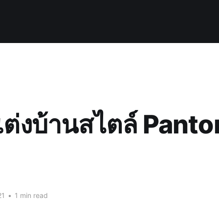
เเต่งบ้านสไตล์ Pant
21
•
1 min read