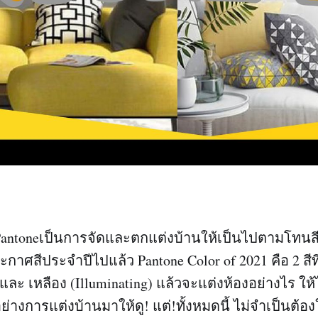
Pantoneเป็นการจัดและตกแต่งบ้านให้เป็นไปตามโทนสี
ระกาศสีประจำปีไปแล้ว Pantone Color of 2021 คือ 2 สีที
และ เหลือง (Illuminating) แล้วจะแต่งห้องอย่างไร ให้ไ
ตัวอย่างการแต่งบ้านมาให้ดู! แต่!ทั้งหมดนี้ ไม่จำเป็นต้อง