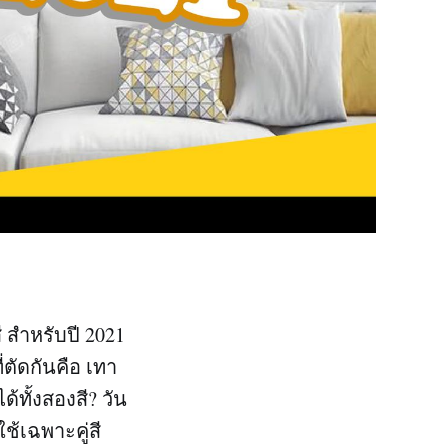
 สำหรับปี 2021
่ตัดกันคือ เทา
ด้ทั้งสองสี? วัน
ใช้เฉพาะคู่สี