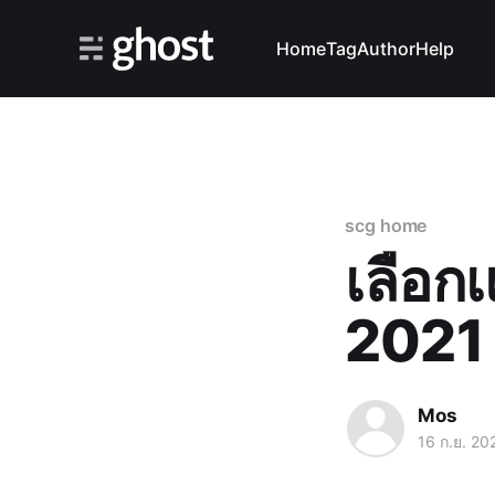
Home
Tag
Author
Help
scg home
เลือก
2021
Mos
16 ก.ย. 20