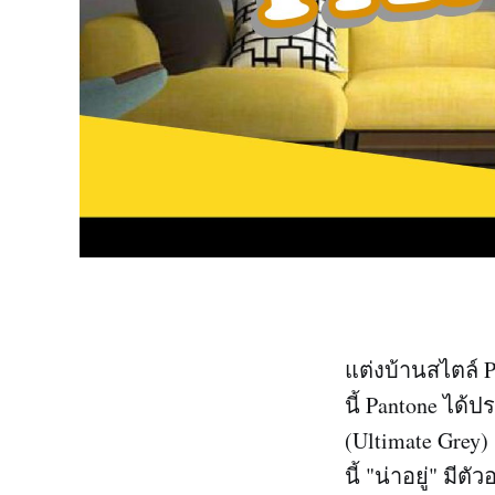
แต่งบ้านสไตล์ 
นี้ Pantone ได้ป
(Ultimate Grey) 
นี้ "น่าอยู่" มี