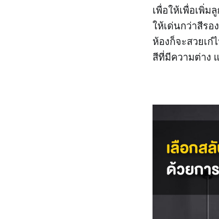
เพื่อให้เพื่อเพิ
ให้เด่นกว่าสีร
ห้องก็จะสวยเก๋ไป
สีที่มีความต่าง 