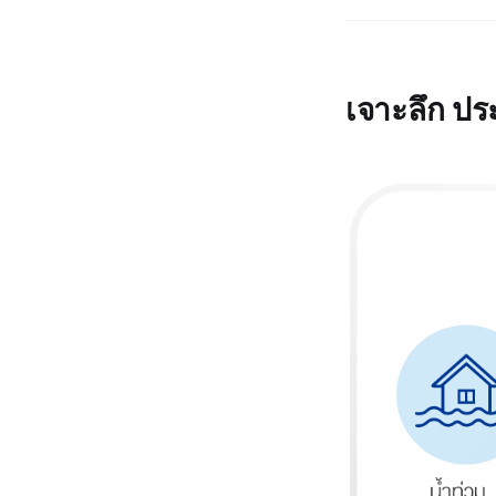
เจาะลึก ปร