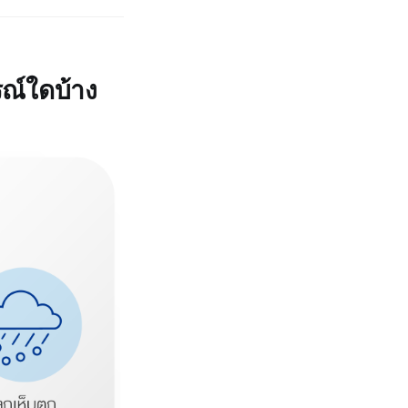
รณ์ใดบ้าง