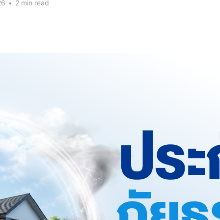
26
•
2 min read