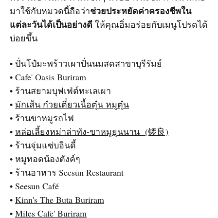
ช่วยประหยัดค่าครองชีพใน
มาใช้กับหมวดนี้ถือว่า
แต่ละวันได้เป็นอย่างดี
ให้คุณอิ่มอร่อยกับเมนูโปรดได้
บ่อยขึ้น
• ปั่นโป๋มะพร้าวเผาปั่นนมสดสาขาบุรีรัมย์
• Cafe' Oasis Buriram
• ร้านสยามบุฟเฟ่ต์ทะเลเผา
•
มักเส้น ก๋วยเตี๋ยวเนื้อตุ๋น หมูตุ๋น
• ร้านขาหมูรถไฟ
•
หล่อเลี้ยงหม่าล่าทัง-ขาหมูยูนนาน (锣良)
• ร้านจุ่มแซ่บอินดี้
• หมูทอดน้องตังค์ๆ
• ร้านอาหาร Seesun Restaurant
• Seesun Café
•
Kinn's The Buta Buriram
•
Miles Cafe' Buriram