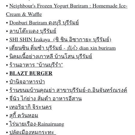
•
Neighbour's Frozen Yogurt Buriram : Homemade Ice-
Cream & Waffle
•
Donburi Buriram ดงบุริ บุรีรัมย์
•
ลาบโต๊ะแดง บุรีรัมย์
•
SHI SHIN Izakaya (ชิ ชิน อิซากายะ บุรีรัมย์)
•
เตี่ยนซิน ติ่มซำ บุรีรัมย์ - 点心 dian xin buriram
•
นิคมเนื้อย่างเกาหลี บ้านโสน บุรีรัมย์
•
ร้านอาหาร "บ้านบุรีรำ"
•
𝐁𝐋𝐀𝐙𝐓 𝐁𝐔𝐑𝐆𝐄𝐑
•
ป๋านิจอาหารป่า
•
ร้านขนมบ้านคุณย่า สาขาบุรีรัมย์-ถ.อินจันทร์ณรงค์
•
จี่นัว ไก่ย่าง ส้มตำ อาหารอีสาน
•
เทอริยากิ จิระนคร
•
สุกี้ ควันหอม
•
ไร่นายเรือง-Rainairuang
•
ปลัดเมืองหมูกระทะ