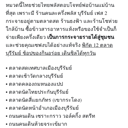
หมวดนี้ไทยช่วยไทยพลัสตอบโจทย์พ่อบ้านแม่บ้าน
ที่สุด เพราะมี ร้านคนละครึ่งพลัส บุรีรัมย์ เฟส 2
กระจายอยู่ตามตลาดสด ร้านธงฟ้า และร้านโชห่วย
ใกล้บ้าน ซื้อข้าวสารอาหารแห้งหรือของใช้จำเป็นก็
เป็นการกระจายรายได้สู่ชุมชน
จ่ายเพียงครึ่งเดียว
และช่วยคุณเซฟงบได้อย่างแท้จริง
พิกัด 12 ตลาด
บุรีรัมย์ ช้อปของกินอร่อย เดินชิลได้ทุกวัน
• ตลาดสดเทศบาลเมืองบุรีรัมย์
• ตลาดเช้าวัดกลางบุรีรัมย์
• ตลาดคลองถมหนองแปป
• ตลาดนัดไทยประกันบุรีรัมย์
• ตลาดนัดสี่แยกภัทร (เขากระโดง)
• ตลาดนัดหน้าอำเภอเมืองบุรีรัมย์
• ถนนคนเดิน เซราะกราว วอล์คกิ้ง สตรีท
• ถนนคนเดินห้วยจระเข้มาก