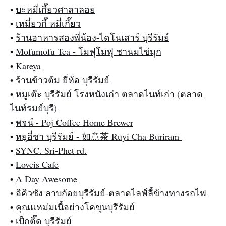
•
บะหมี่เกี๊ยวศาลาลอย
•
เหมี่ยวกี๊ หมี่เกี๊ยว
•
ร้านอาหารสองพี่น้อง-ไดโนเสาร์ บุรีรัมย์
•
Mofumofu Tea - โมฟุโมฟุ ชานมไข่มุก
•
Kareya
•
ร้านข้าวต้ม ยี่ห้อ บุรีรัมย์
•
หมูเต๊ะ บุรีรัมย์ โรงหนังเก่า ตลาดไนท์เก่า (ตลาด
ไนท์รมย์บุรี)
•
พจน์ - Poj Coffee Home Brewer
•
หยูอี่ชา บุรีรัมย์ - 如意茶 Ruyi Cha Buriram
•
SYNC. Sri-Phet rd.
•
Loveis Cafe
•
A Day Awesome
•
อิคิวซัง ลาบก้อยบุรีรัมย์-ตลาดไลฟ์ลี้ข้างทางรถไฟ
•
คุณแหม่มเนื้อย่างโคขุนบุรีรัมย์
•
เป็กติ๊ด บุรีรัมย์