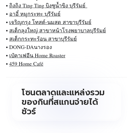
•
ถิงถิง Ting Ting บิงซูน้ำขิง บุรีรัมย์
•
อาอี๋ หมูกระทะ บุรีรัมย์
•
เจริญกรุง โทสต์-นมสด สาขาบุรีรัมย์
•
สเต็กลุงใหญ่ สาขาหน้าโรงพยาบาลบุรีรัมย์
•
สเต็กกระทะร้อน สาขาบุรีรัมย์
• DONG-DAนางรอง
•
เป๋คาเฟอีน Home Roaster
•
459 Home Café
โซนตลาดและแหล่งรวม
ของกินที่สแกนจ่ายได้
ชัวร์