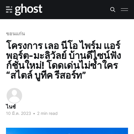
ขอนแก่น
โครงการ เลอ นีโอ ไพร์ม แอร์
พอร์ต-มะลิวัลย์ บ้านดีไซน์ฟัง
ก์ชั่นใหม่! โดดเด่นไม่ซ้ำใคร
“สไตล์ บูทีค รีสอร์ท”
ไนซ์
10 มี.ค. 2023
•
2 min read