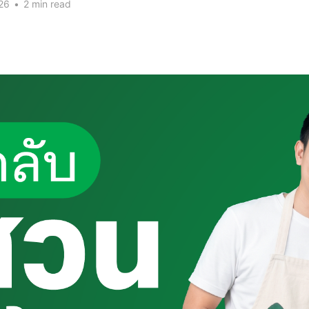
26
•
2 min read