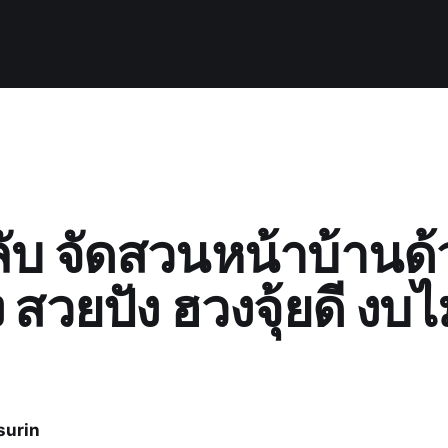
ลับ จัดสวนหน้าบ้านด้
สวยปัง ฮวงจุ้ยดี งบ
surin