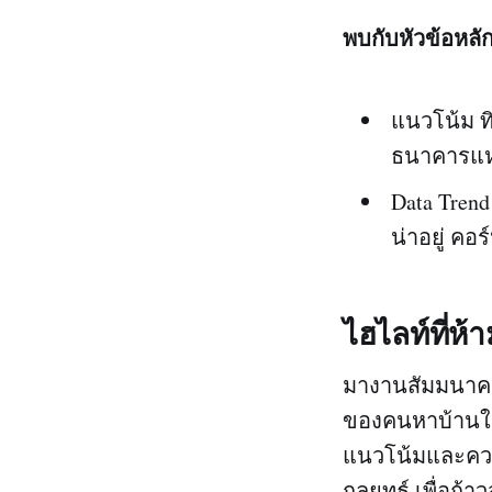
พบกับหัวข้อหลั
แนวโน้ม ท
ธนาคารแห
Data Tren
น่าอยู่ คอร
ไฮไลท์ที่ห
มางานสัมมนาคน
ของคนหาบ้านในห
แนวโน้มและควา
กลยุทธ์ เพื่อก้า