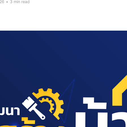
026
•
3 min read