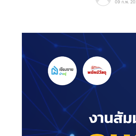
09 ก.พ. 2