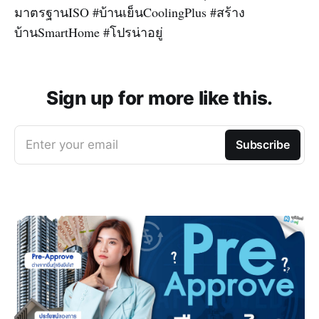
มาตรฐานISO #บ้านเย็นCoolingPlus #สร้าง
บ้านSmartHome #โปรน่าอยู่
Sign up for more like this.
Enter your email
Subscribe