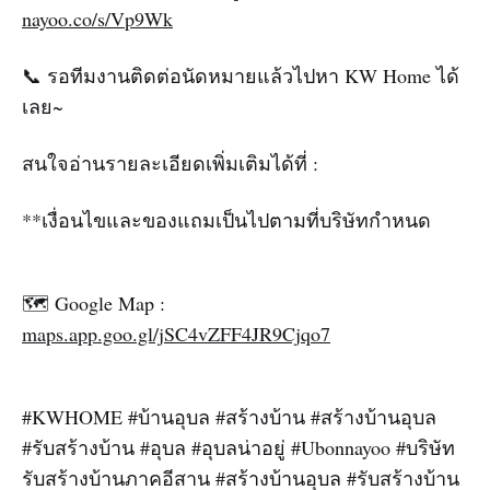
nayoo.co/s/Vp9Wk
📞 รอทีมงานติดต่อนัดหมายแล้วไปหา KW Home ได้
เลย~
สนใจอ่านรายละเอียดเพิ่มเติมได้ที่ :
**เงื่อนไขและของแถมเป็นไปตามที่บริษัทกำหนด
🗺️ Google Map :
maps.app.goo.gl/jSC4vZFF4JR9Cjqo7
#KWHOME #บ้านอุบล #สร้างบ้าน #สร้างบ้านอุบล
#รับสร้างบ้าน #อุบล #อุบลน่าอยู่ #Ubonnayoo #บริษัท
รับสร้างบ้านภาคอีสาน #สร้างบ้านอุบล #รับสร้างบ้าน