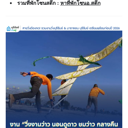
รวมที่พักโซนสตึก :
หาที่พักโซนอ.สตึก