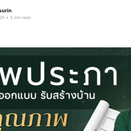
surin
026
•
5 min read