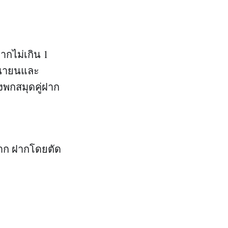
ฝากไม่เกิน 1
ถุนายนและ
งพกสมุดคู่ฝาก
ฝาก ฝากโดยตัด