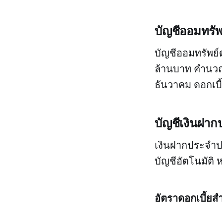
บัญชีออมทรั
บัญชีออมทรัพย์ด
ล้านบาท คำนวณด
ธันวาคม ดอกเบี
บัญชีเงินฝ
เงินฝากประจำปล
บัญชีอัตโนมัติ 
อัตราดอกเบี้