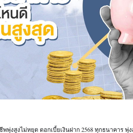
ชีพพุ่งสูงไม่หยุด ดอกเบี้ยเงินฝาก 2568 ทุกธนาคาร พุ