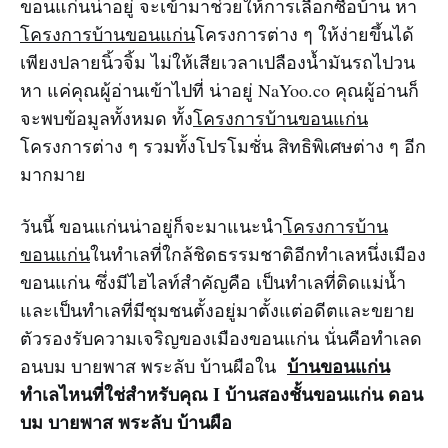
ขอนแก่นน่าอยู่ จะเข้ามาช่วยให้การเลือกซื้อบ้าน หา
โครงการบ้านขอนแก่น
โครงการต่าง ๆ ให้ง่ายขึ้นได้
เพียงปลายนิ้วจิ้ม ไม่ให้เสียเวลาเปลืองน้ำมันรถไปวน
หา แค่คุณผู้อ่านเข้าไปที่ น่าอยู่ NaYoo.co คุณผู้อ่านก็
จะพบข้อมูลทั้งหมด ทั้ง
โครงการบ้านขอนแก่น
โครงการต่าง ๆ รวมทั้งโปรโมชั่น สิทธิพิเศษต่าง ๆ อีก
มากมาย
วันนี้ ขอนแก่นน่าอยู่ก็จะมาแนะนำ
โครงการบ้าน
ขอนแก่น
ในทำเลที่ใกล้ชิดธรรมชาติอีกทำเลหนึ่งเมือง
ขอนแก่น ซึ่งมีไฮไลท์สำคัญคือ เป็นทำเลที่ติดแม่น้ำ
และเป็นทำเลที่มีชุมชนตั้งอยู่มาตั้งแต่อดีตและขยาย
ตัวรองรับความเจริญของเมืองขอนแก่น นั่นคือทำเลด
บ้านขอนแก่น
อนบม บายพาส พระลับ บ้านผือใน
ทำเลไหนที่ใช่สำหรับคุณ I บ้านสองชั้นขอนแก่น ดอน
บม บายพาส พระลับ บ้านผือ