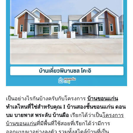
บ้านขอนแก่น
เป็นอย่างไรกันบ้างครับกับโครงการ
ทำเลไหนที่ใช่สำหรับคุณ I บ้านสองชั้นขอนแก่น ดอน
บม บายพาส พระลับ บ้านผือ
เรียกได้ว่าเป็น
โครงการ
บ้านขอนแก่น
ที่มีพื้นที่ใช้สอยที่เรียกได้ว่ามีการ
ออกแบบมาอย่างลงตัว รวมทั้งสไตล์บ้านที่เป็น