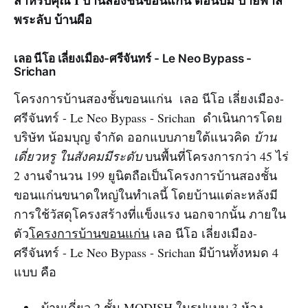
สำหรับคุณ I บ้านสองชั้นขอนแก่น ดอนบม บายพาส
พระลับ บ้านผือ
เลอ นีโอ เลี่ยงเมือง-ศรีจันทร์ - Le Neo Bypass -
Srichan
โครงการบ้านสองชั้นขอนแก่น เลอ นีโอ เลี่ยงเมือง-
ศรีจันทร์ - Le Neo Bypass - Srichan ดำเนินการโดย
บริษัท น้อมบุญ จำกัด ออกแบบภายใต้แนวคิด
บ้าน
เดี่ยวหรู ในสังคมมีระดับ
บนพื้นที่โครงการกว่า 45 ไร่
2 งานจำนวน 199 ยูนิตถือเป็นโครงการบ้านสองชั้น
ขอนแก่นขนาดใหญ่ในทำเลนี้ โดยบ้านแต่ละหลังมี
การใช้วัสดุโครงสร้างที่แข็งแรง นอกจากนั้น ภายใน
ตัว
โครงการบ้านขอนแก่น
เลอ นีโอ เลี่ยงเมือง-
ศรีจันทร์ - Le Neo Bypass - Srichan มีบ้านทั้งหมด 4
แบบ คือ
บ้านเดี่ยว 2 ชั้น MODISH ในรูปแบบ 3 ห้อง