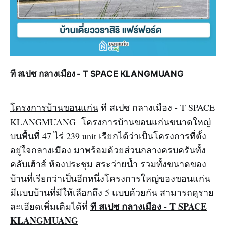
ที สเปซ กลางเมือง - T SPACE KLANGMUANG
โครงการบ้านขอนแก่น
ที สเปซ กลางเมือง - T SPACE
KLANGMUANG โครงการบ้านขอนแก่นขนาดใหญ่
บนพื้นที่ 47 ไร่ 239 unit เรียกได้ว่าเป็นโครงการที่ตั้ง
อยู่ใจกลางเมือง มาพร้อมด้วยส่วนกลางครบครันทั้ง
คลับเฮ้าส์ ห้องประชุม สระว่ายน้ำ รวมทั้งขนาดของ
บ้านที่เรียกว่าเป็นอีกหนึ่งโครงการใหญ่ของขอนแก่น
มีแบบบ้านที่มีให้เลือกถึง 5 แบบด้วยกัน สามารถดูราย
ที สเปซ กลางเมือง - T SPACE
ละเอียดเพิ่มเติมได้ที่
KLANGMUANG