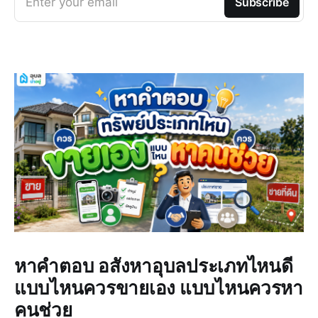
Enter your email
Subscribe
หาคำตอบ อสังหาอุบลประเภทไหนดี
แบบไหนควรขายเอง แบบไหนควรหา
คนช่วย