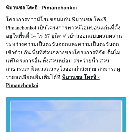
พิมานชล โคะอิ - Pimanchonkoi
โครงการทาวน์โฮมขอนแก่น พิมานชล โคะอิ -
Pimanchonkoi เป็นโครงการทาวน์โฮมขอนแก่นที่ตั้ง
อยู่ในพื้นที่ 14 ไร่ 67 ยูนิต ตัวบ้านออกแบบผสมผสาน
ระหว่างความเป็นตะวันออกและความเป็นตะวันตก
เข้าด้วยกัน พื้นที่ส่วนกลางของโครงการที่จัดเต็มไม่
แพ้โครงการอื่น ทั้งสวนหย่อม สระว่ายน้ำ สวน
สาธารณะ ฟิตเนสและลู่วิ่งออกกำลังกาย สามารถดู
พิมานชล โคะอิ -
รายละเอียดเพิ่มเติมได้ที่
Pimanchonkoi