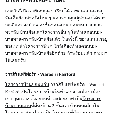
และวันนี้ ถือว่าพิเศษสุด ๆ เรียกได้ว่าขอนแก่นน่าอยู่
จัดเต็มยิ่งกว่าครั้งไหน ๆ นอกจากคุณผู้อ่านจะได้ราย
ละเอียดของบ้านสองชั้นขอนแก่น ดอนบม บายพาส
พระลับ บ้านผือและโครงการอื่น ๆ ในทำเลดอนบม-
บายพาส-พระลับ-บ้านผือแล้ว ในครั้งนี้ ขอนแก่นน่าอยู่
ขอแนะนำโครงการอื่น ๆ ใกล้เคียงทำเลดอนบม-
บายพาส-พระลับ-บ้านผืออีกด้วย ถ้าพร้อมแล้ว ตามมา
ได้เลยครับ
วราสิริ แฟร์ฟอร์ด - Warasiri Fairford
โครงการบ้านขอนแก่น
วราสิริ แฟร์ฟอร์ด - Warasiri
Fairford
เป็นโครงการบ้านในทำเลกลางเมือง-เมือง
เก่า-กุดกว้าง ตั้งอยู่บนทำเลศักยภาพ เป็น
โครงการ
บ้านขอนแก่น
ที่มีทั้งบ้าน 2 ชั้นและบ้านชั้นเดียวใน
โครงการ เรียกได้ว่าเป็นโครงการที่มีหลากหลายรูป