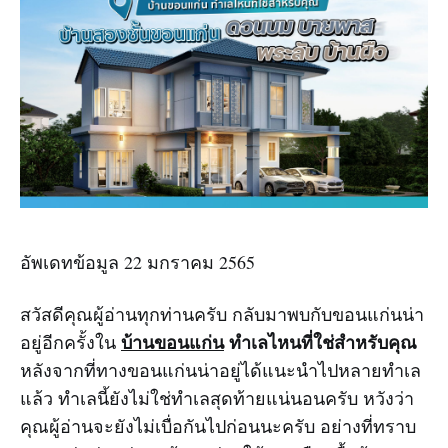
อัพเดทข้อมูล 22 มกราคม 2565
สวัสดีคุณผู้อ่านทุกท่านครับ กลับมาพบกับขอนแก่นน่า
บ้านขอนแก่น
ทำเลไหนที่ใช่สำหรับคุณ
อยู่อีกครั้งใน
หลังจากที่ทางขอนแก่นน่าอยู่ได้แนะนำไปหลายทำเล
แล้ว ทำเลนี้ยังไม่ใช่ทำเลสุดท้ายแน่นอนครับ หวังว่า
คุณผู้อ่านจะยังไม่เบื่อกันไปก่อนนะครับ อย่างที่ทราบ