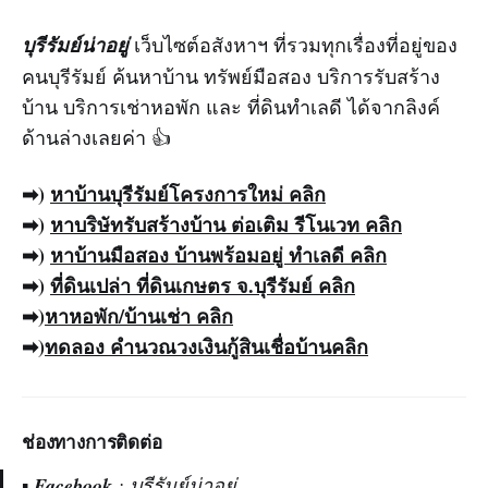
บุรีรัมย์น่าอยู่
เว็บไซต์อสังหาฯ ที่รวมทุกเรื่องที่อยู่ของ
คนบุรีรัมย์ ค้นหาบ้าน ทรัพย์มือสอง บริการรับสร้าง
บ้าน บริการเช่าหอพัก และ ที่ดินทำเลดี ได้จากลิงค์
ด้านล่างเลยค่า 👍
➡)
หาบ้าน
บุรีรัมย์
โครงการใหม่
คลิก
➡)
หาบริ
ษัท
รับสร้างบ้าน
ต่อเติม รีโนเวท คลิก
➡)
หาบ้านมือสอง
บ้านพร้อมอยู่ ทำเลดี คลิก
➡)
ที่ดินเปล่า ที่ดินเกษตร จ.บุรีรัมย์ คลิก
➡)
หาหอพัก/บ้านเช่า
คลิก
➡)
ทดลอง
คำนวณวงเงินกู้สินเชื่อบ้าน
คลิก
ช่องทางการติดต่อ
▪️
Facebook
:
บุรีรัมย์น่าอยู่