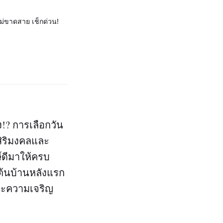
ไม่ขาดสาย เช็กด่วน!
าง!? การเลือกวัน
ิริมงคลและ
ษ์ดีมาให้ครบ
่มต้นบ้านหลังแรก
และความเจริญ