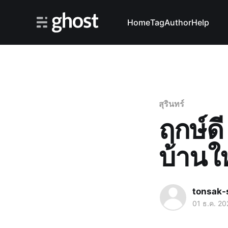
Home
Tag
Author
Help
สุรินทร์
ฤกษ์ดี
บ้านใ
tonsak-
01 ธ.ค. 20