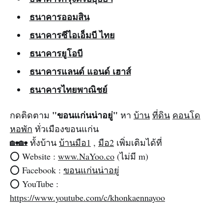
ธนาคารออมสิน
ธนาคารซีไอเอ็มบี ไทย
ธนาคารยูโอบี
ธนาคารแลนด์ แอนด์ เฮาส์
ธนาคารไทยพาณิชย์
"ขอนแก่นน่าอยู่"
กดติดตาม
หา
บ้าน
ที่ดิน
คอนโด
หอพัก
ทั่วเมืองขอนแก่น
🏡🏡 ทั้งบ้าน
บ้านมือ1
,
มือ2
เพิ่มเติมได้ที่
⭕️ Website :
www.NaYoo.co
(ไม่มี m)‌‌
⭕️ Facebook :
ขอนแก่นน่าอยู่
⭕️ YouTube :
https://www.youtube.com/c/khonkaennayoo