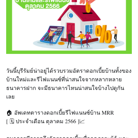
วันนี้บุรีรัมย์น่าอยู่ได้รวบรวมอัตราดอกเบี้ยบ้านทั้งของ
บ้านใหม่และรีไฟแนนซ์ที่น่าสนใจจากหลากหลาย
ธนาคารฝาก จะมีธนาคารไหนน่าสนใจบ้างไปดูกัน
เลย
🏠 อัพเดทตารางดอกเบี้ยรีไฟแนนซ์บ้าน MRR
[ 🗓️ ประจำเดือน ตุลาคม 2566 ]📈