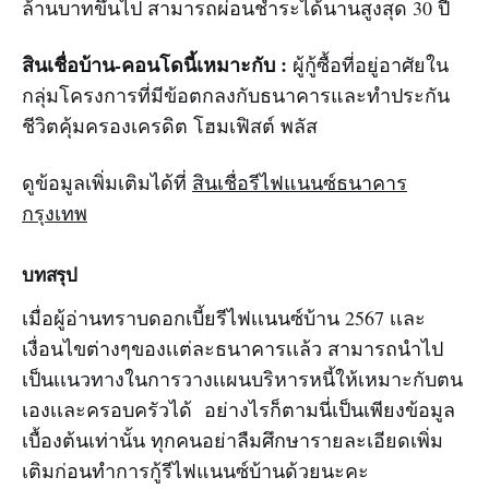
ล้านบาทขึ้นไป สามารถผ่อนชำระได้นานสูงสุด 30 ปี
สินเชื่อบ้าน-คอนโดนี้เหมาะกับ :
ผู้กู้ซื้อที่อยู่อาศัยใน
กลุ่มโครงการที่มีข้อตกลงกับธนาคารและทำประกัน
ชีวิตคุ้มครองเครดิต โฮมเฟิสต์ พลัส
ดูข้อมูลเพิ่มเติมได้ที่
สินเชื่อรีไฟแนนซ์ธนาคาร
กรุงเทพ
บทสรุป
เมื่อผู้อ่านทราบดอกเบี้ยรีไฟเเนนซ์บ้าน 2567 เเละ
เงื่อนไขต่างๆของเเต่ละธนาคารเเล้ว สามารถนำไป
เป็นเเนวทางในการวางเเผนบริหารหนี้ให้เหมาะกับตน
เองเเละครอบครัวได้ อย่างไรก็ตามนี่เป็นเพียงข้อมูล
เบื้องต้นเท่านั้น ทุกคนอย่าลืมศึกษารายละเอียดเพิ่ม
เติมก่อนทำการกู้รีไฟแนนซ์บ้านด้วยนะคะ