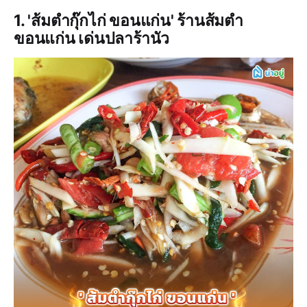
1. 'ส้มตำกุ๊กไก่ ขอนแก่น' ร้านส้มตำ
ขอนแก่น เด่นปลาร้านัว