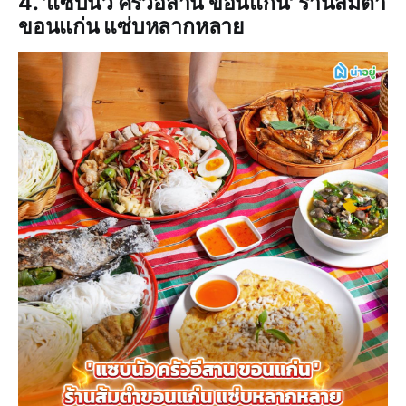
4. 'แซบนัว ครัวอีสาน ขอนแก่น' ร้านส้มตำ
ขอนแก่น แซ่บหลากหลาย