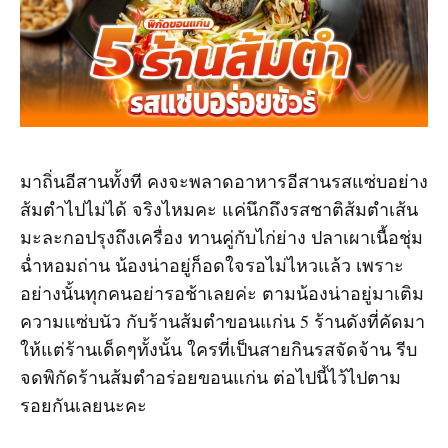
มาถิ่นอีสานทั้งที คงจะพลาดอาหารอีสานรสแซ่บอย่าง
ส้มตำไปไม่ได้ จริงไหมคะ แค่นึกถึงรสชาติส้มตำเส้น
มะละกอปรุงถึงเครื่อง ทานคู่กับไก่ย่าง ปลาเผาเนื้อชุ่ม
ฉ่ำหอมถ่าน น้องน่าอยู่ก็อดใจรอไม่ไหวแล้ว เพราะ
อย่างนั้นทุกคนอย่ารอช้าเลยค่ะ ตามน้องน่าอยู่มาเติม
ความแซ่บนัว กับร้านส้มตำขอนแก่น 5 ร้านดังที่คัดมา
ให้แต่ร้านเด็ดๆทั้งนั้น ใครที่เป็นสายกินรสจัดจ้าน รีบ
จดพิกัดร้านส้มตำอร่อยขอนแก่น ต่อไปนี้ไว้ไปตาม
รอยกันเลยนะคะ