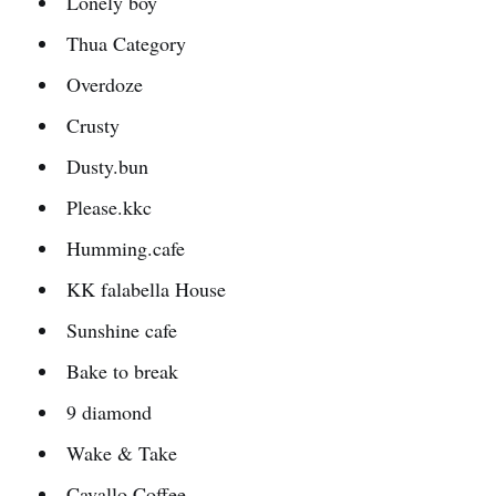
Lonely boy
Thua Category
Overdoze
Crusty
Dusty.bun
Please.kkc
Humming.cafe
KK falabella House
Sunshine cafe
Bake to break
9 diamond
Wake & Take
Cavallo Coffee