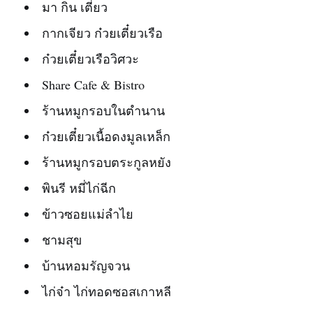
มา กิน เตี๋ยว
กากเจียว ก๋วยเตี๋ยวเรือ
ก๋วยเตี๋ยวเรือวิศวะ
Share Cafe & Bistro
ร้านหมูกรอบในตำนาน
ก๋วยเตี๋ยวเนื้อดงมูลเหล็ก
ร้านหมูกรอบตระกูลหยัง
พินรี หมี่ไก่ฉีก
ข้าวซอยแม่ลำไย
ชามสุข
บ้านหอมรัญจวน
ไก่จ๋า ไก่ทอดซอสเกาหลี