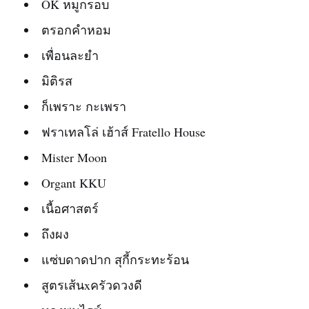
OK หมูกรอบ
ตรอกคำหอม
เพื่อนละยำ
มิติรส
ก็เพราะ กะเพรา
ฟราเทลโล่ เฮ้าส์ Fratello House
Mister Moon
Organt KKU
เนื้อศาสตร์
ถึงผง
แซ่บดาดปาก สุกี้กระทะร้อน
สูตรเส้นxครัวดวงดี