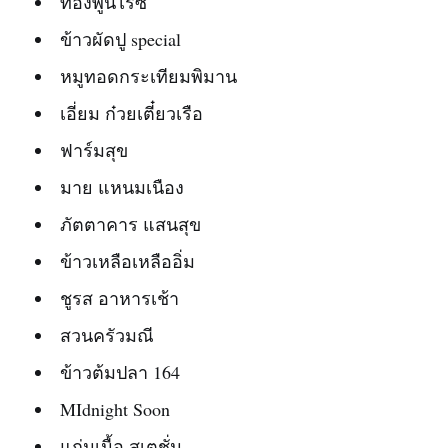
ทองพูนไรซ์
ข้าวผัดปู special
หมูทอดกระเทียมพิมาน
เอี่ยม ก๋วยเตี๋ยวเรือ
ฟาร์มสุข
มาย แหนมเนือง
ภัตตาคาร แสนสุข
ข้าวเหลือเหลืออิ่ม
ชูรส อาหารเช้า
สวนครัวมณี
ข้าวต้มปลา 164
MIdnight Soon
แก่นเนื้อ สเตชั่น