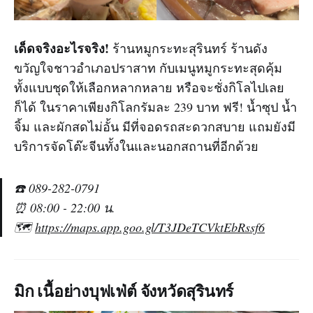
เด็ดจริงอะไรจริง!
ร้านหมูกระทะสุรินทร์ ร้านดัง
ขวัญใจชาวอำเภอปราสาท กับเมนูหมูกระทะสุดคุ้ม
ทั้งแบบชุดให้เลือกหลากหลาย หรือจะชั่งกิโลไปเลย
ก็ได้ ในราคาเพียงกิโลกรัมละ 239 บาท ฟรี! น้ำซุป น้ำ
จิ้ม และผักสดไม่อั้น มีที่จอดรถสะดวกสบาย แถมยังมี
บริการจัดโต๊ะจีนทั้งในและนอกสถานที่อีกด้วย
☎️ 089-282-0791
⏰ 08:00 - 22:00 น.
🗺️
https://maps.app.goo.gl/T3JDeTCVktEbRssf6
มิก เนื้อย่างบุฟเฟ่ต์ จังหวัดสุรินทร์