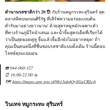
ตำนานรสชาติกว่า 20 ปี!
กับร้านหมูกระทะสุรินทร์ สุด
คลาสสิคบนถนนศิริรัฐ ที่เสิร์ฟความอร่อยแบบต้น
ตำรับมาอย่างยาวนาน! ด้วยสูตรหมูหมักเฉพาะตัว
ที่ทางร้านภูมิใจนำเสนอ และน้ำจิ้มสูตรเด็ดที่เรียกได้
ว่าเป็นสุดยอดคู่หู จิ้มแล้วจิ้มอีกยังไม่อยากหยุด! ถ้า
คุณเป็นคนหนึ่งที่ชื่นชอบรสชาติแบบดั้งเดิม ร้านนี้ตอบ
โจทย์คุณแน่นอน
☎️ 044-060-327
⏰ 16:00-22:00 น.
🗺️
https://maps.app.goo.gl/9b13nb4QySGeCRLc6
วินเทจ หมูกระทะ สุรินทร์