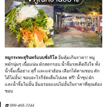
หมูกระทะสุรินทร์แบบชั่งกิโล
อิ่มคุ้มเกินราคา! หมู
หมักนุ่มๆ เนื้อแน่น ผักสดกรอบ น้ำจิ้มรสเด็ดถึงใจ ทั้ง
น้ำจิ้มเนื้อย่าง สุกี้ และแจ่วฮ้อน เลือกได้ตามชอบ ตัก
ได้ไม่อั้น! ชอบอะไรก็จัดเต็มไปเลย ฟรี! น้ำซุป ผัก
และน้ำจิ้มไม่อั้น อิ่มอร่อยแบบไม่อั้นในราคาที่คุณต้อง
ชอบ
☎️ 099-468-3344