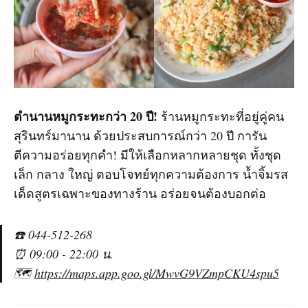
ตำนานหมูกระทะกว่า 20 ปี!
ร้านหมูกระทะที่อยู่คู่คน
สุรินทร์มานาน ด้วยประสบการณ์กว่า 20 ปี การัน
ตีความอร่อยทุกคำ! มีให้เลือกหลากหลายชุด ทั้งชุด
เล็ก กลาง ใหญ่ ตอบโจทย์ทุกความต้องการ น้ำจิ้มรส
เด็ดสูตรเฉพาะของทางร้าน อร่อยจนต้องบอกต่อ
☎️ 044-512-268
⏰ 09:00 - 22:00 น.
🗺️
https://maps.app.goo.gl/MwvG9VZmpCKU4spu5