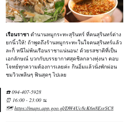
เรือนราชา
ตำนานหมูกระทะสุรินทร์ ที่คนสุรินทร์ต่าง
ยกนิ้วให้! ถ้าพูดถึงร้านหมูกระทะในใจคนสุรินทร์แล้ว
ละก็ หนีไม่พ้นเรือนราชาแน่นอน! ด้วยรสชาติที่เป็น
เอกลักษณ์ บวกกับบรรยากาศสุดชิลกลางทุ่งนา ตอบ
โจทย์ทุกความต้องการเลยค่ะ กินอิ่มแล้วนั่งพักผ่อน
ชมวิวเพลินๆ ฟินสุดๆ ไปเลย
☎️ 094-407-5928
⏰ 16:00 - 23:00 น.
🗺️
https://maps.app.goo.gl/DW4Uc8cK6n8EsrSC8