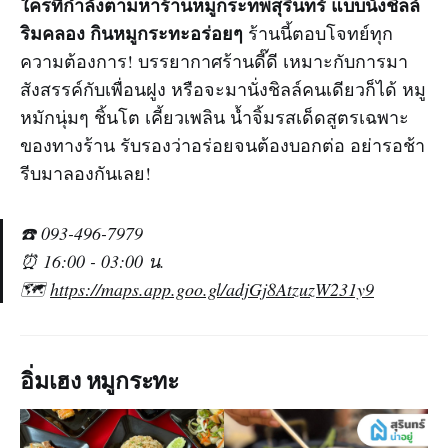
ใครที่กำลังตามหาร้านหมูกระทพสุรินทร์ แบบนั่งชิลล์
ริมคลอง กินหมูกระทะอร่อยๆ
ร้านนี้ตอบโจทย์ทุก
ความต้องการ! บรรยากาศร้านดี๊ดี เหมาะกับการมา
สังสรรค์กับเพื่อนฝูง หรือจะมานั่งชิลล์คนเดียวก็ได้ หมู
หมักนุ่มๆ ชิ้นโต เคี้ยวเพลิน น้ำจิ้มรสเด็ดสูตรเฉพาะ
ของทางร้าน รับรองว่าอร่อยจนต้องบอกต่อ อย่ารอช้า
รีบมาลองกันเลย!
☎️ 093-496-7979
⏰ 16:00 - 03:00 น.
🗺️
https://maps.app.goo.gl/adjGj8AtzuzW231y9
อิ่มเฮง หมูกระทะ