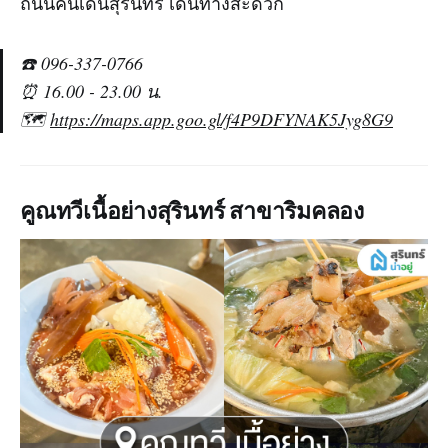
ถนนคนเดินสุรินทร์ เดินทางสะดวก
☎️ 096-337-0766
⏰ 16.00 - 23.00 น.
🗺️
https://maps.app.goo.gl/f4P9DFYNAK5Jyg8G9
คูณทวีเนื้อย่างสุรินทร์ สาขาริมคลอง