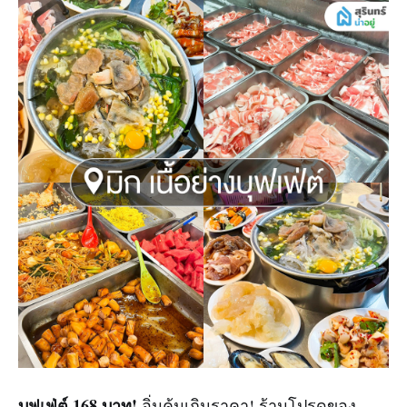
บุฟเฟ่ต์ 168 บาท!
อิ่มคุ้มเกินราคา! ร้านโปรดของ