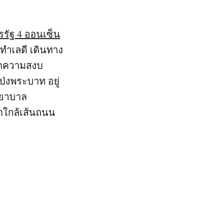
รรัฐ 4 ออนเซ็น
่ทำเลดี เดินทาง
ักความสงบ
ป่งพระบาท อยู่
พยาบาล
กใกล้เส้นถนน