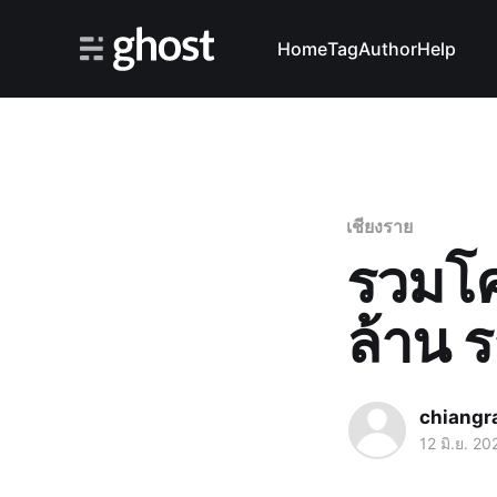
Home
Tag
Author
Help
เชียงราย
รวมโค
ล้าน 
chiangr
12 มิ.ย. 20