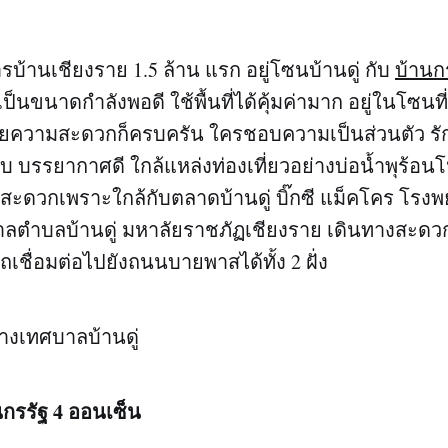
การบ้านเชียงราย 1.5 ล้าน แรก อยู่โซนบ้านดู่ กับ
บ้านก
ป็นขนาดกำลังพอดี ใช้พื้นที่ได้คุ้มค่ามาก อยู่ในโซนที
วยความสะดวกก็ครบครัน ใครชอบความเป็นส่วนตัว ร
 บรรยากาศดี ใกล้แหล่งท่องเที่ยวอย่างบ่อน้ำพุร้อนโ
่าสะดวกเพราะใกล้กับตลาดบ้านดู่ บิ๊กซี แม็คโคร โรง
ลตำบลบ้านดู่ มหาลัยราชภัฏเชียงราย เดินทางสะดว
เชื่อมต่อไปยังถนนบายพาสได้ทั้ง 2 ฝั่ง
ข้างเทศบาลบ้านดู่
กรรัฐ 4 ออนเซ็น